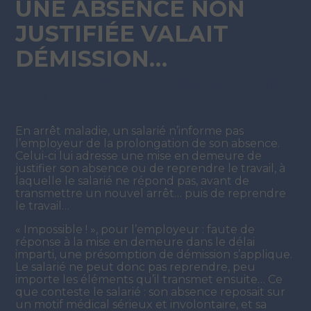
UNE ABSENCE NON
JUSTIFIÉE VALAIT
DÉMISSION…
Par
ADMIN
|
17 AVRIL 2026
( Mise à jour 17 avril
2026)
En arrêt maladie, un salarié n’informe pas
l’employeur de la prolongation de son absence.
Celui-ci lui adresse une mise en demeure de
justifier son absence ou de reprendre le travail, à
laquelle le salarié ne répond pas, avant de
transmettre un nouvel arrêt… puis de reprendre
le travail…
« Impossible ! », pour l’employeur : faute de
réponse à la mise en demeure dans le délai
imparti, une présomption de démission s’applique.
Le salarié ne peut donc pas reprendre, peu
importe les éléments qu’il transmet ensuite… Ce
que conteste le salarié : son absence reposait sur
un motif médical sérieux et involontaire, et sa