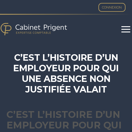
CONNEXION
Aller
au
contenu
C’EST L’HISTOIRE D’UN
EMPLOYEUR POUR QUI
UNE ABSENCE NON
JUSTIFIÉE VALAIT
DÉMISSION…
C’EST L’HISTOIRE D’UN
EMPLOYEUR POUR QUI