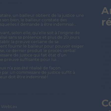
ur 21 mars 2025)
A
taire, un bailleur obtient de la justice une
r
 son bien, le bailleur constate des
esquelles il demande à être indemnisé…
ant, selon elle, qu’elle soit à l’origine de
éalisé sans sa présence et plus de 20 jours
C’est
ablir la preuve certaine de sa
remb
ent fournir le bailleur pour pouvoir exiger
ban
se, ce dernier produit le procès-verbal
C’es
saire de justice qui fait état d’un
qui, 
e preuve suffisante pour lui…
C’es
télét
ieux n’a pas été réalisé de façon
C’est
 par un commissaire de justice suffit à
rési
leur doit être indemnisé !
plei
C’est
l’in
chambre civile, du 13 juin 2024, no 22-
C
t WebLex