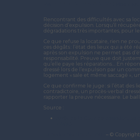
Par
ADMIN
|
21 MARS 2025
( Mise à jo
Rencontrant des difficultés avec sa loca
décision d’expulsion. Lorsqu’il récupère
dégradations très importantes, pour l
Ce que refuse la locataire, rien ne prouv
ces dégâts : l’état des lieux qui a été r
après son expulsion ne permet pas d’ét
responsabilité. Preuve que doit justem
qu’elle paye les réparations… En répon
dressé lors de l’expulsion par un commis
logement « sale et même saccagé », un
Ce que confirme le juge : si l’état des l
contradictoire, un procès-verbal dressé
rapporter la preuve nécessaire. Le bail
Source :
Arrêt de la Cour de cassation, 3e 
22498
La petite histoire du jour
– © Copyrigh