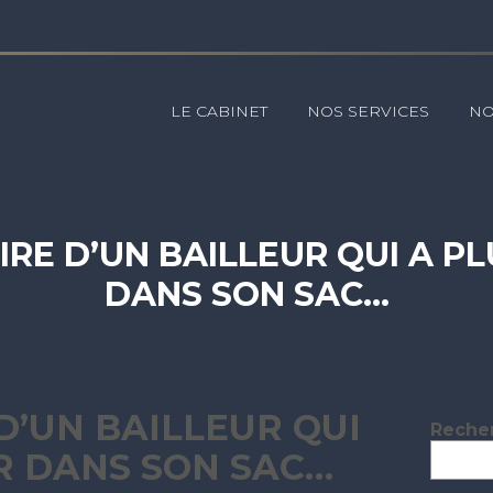
Principal
LE CABINET
NOS SERVICES
NO
OIRE D’UN BAILLEUR QUI A P
DANS SON SAC…
 D’UN BAILLEUR QUI
Blog
Reche
sideb
R DANS SON SAC…