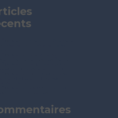
rticles
écents
 l’histoire d’un client qui réclame le
oursement d’un virement à sa
que…
t l’histoire d’un entrepreneur pour
avant l’heure, ce n’est pas l’heure…
t l’histoire d’un employeur pour qui
ravailler loin, c’est aller trop loin…
 l’histoire d’un propriétaire de sa
dence principale… qui pensait
nement l’être…
 l’histoire d’une société pour qui
tention (ne) compte (pas)…
ommentaires