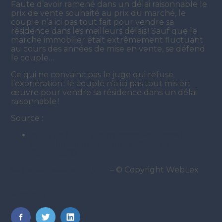
Faute d’avoir ramené dans un délai raisonnable le
prix de vente souhaité au prix du marché, le
couple n’a ici pas tout fait pour vendre sa
résidence dans les meilleurs délais ! Sauf que le
marché immobilier était extrêmement fluctuant
au cours des années de mise en vente, se défend
le couple…
Ce qui ne convainc pas le juge qui refuse
l’exonération : le couple n’a ici pas tout mis en
œuvre pour vendre sa résidence dans un délai
raisonnable !
Source :
Arrêt de la Cour administrative d’appel de
Marseille du 18 décembre 2024, no
23MA01520
La petite histoire du jour
– © Copyright WebLex
Partager :