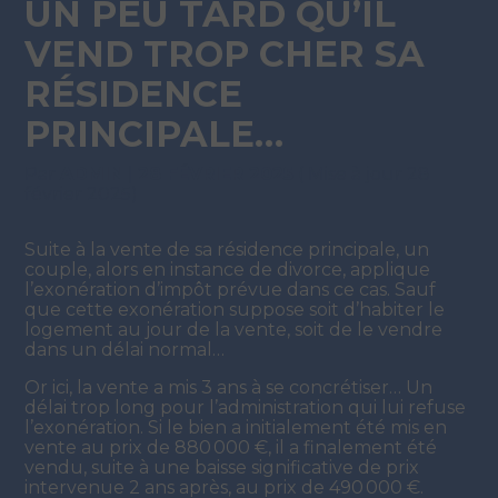
UN PEU TARD QU’IL
VEND TROP CHER SA
RÉSIDENCE
PRINCIPALE…
Par
ADMIN
|
28 FÉVRIER 2025
( Mise à jour 28
février 2025)
Suite à la vente de sa résidence principale, un
couple, alors en instance de divorce, applique
l’exonération d’impôt prévue dans ce cas. Sauf
que cette exonération suppose soit d’habiter le
logement au jour de la vente, soit de le vendre
dans un délai normal…
Or ici, la vente a mis 3 ans à se concrétiser… Un
délai trop long pour l’administration qui lui refuse
l’exonération. Si le bien a initialement été mis en
vente au prix de 880 000 €, il a finalement été
vendu, suite à une baisse significative de prix
intervenue 2 ans après, au prix de 490 000 €.