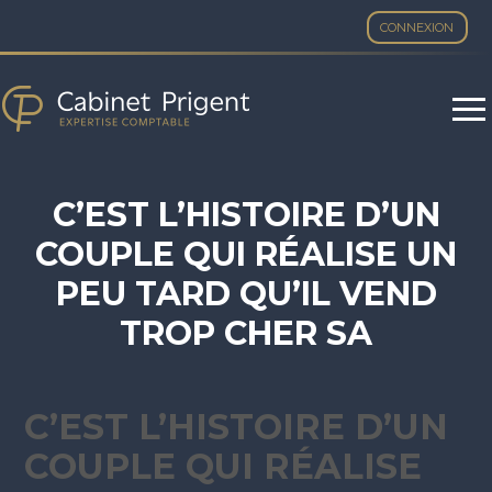
CONNEXION
Aller
au
contenu
C’EST L’HISTOIRE D’UN
COUPLE QUI RÉALISE UN
PEU TARD QU’IL VEND
TROP CHER SA
RÉSIDENCE PRINCIPALE…
C’EST L’HISTOIRE D’UN
COUPLE QUI RÉALISE