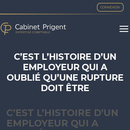
CONNEXION
Aller
au
contenu
C’EST L’HISTOIRE D’UN
EMPLOYEUR QUI A
OUBLIÉ QU’UNE RUPTURE
DOIT ÊTRE
« CONVENTIONNELLE » …
C’EST L’HISTOIRE D’UN
EMPLOYEUR QUI A