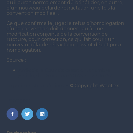
qu’il aurait normalement dû bénéficier, en outre,
d’un nouveau délai de rétractation une fois la
convention modifiée…
Ce que confirme le juge : le refus d’homologation
d’une convention doit donner lieu à une
modification conjointe de la convention de
rupture, pour correction, ce qui fait courir un
nouveau délai de rétractation, avant dépôt pour
homologation.
Source :
Arrêt de la Cour de cassation, chambre
sociale, du 16 octobre 2024, no 23-15752
La petite histoire du jour
– © Copyright WebLex
Partager :
FaceBook
Twitter
LinkedIn