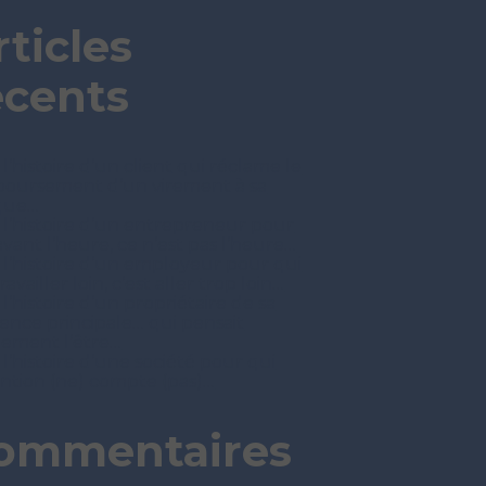
rticles
écents
 l’histoire d’un client qui réclame le
oursement d’un virement à sa
que…
t l’histoire d’un entrepreneur pour
avant l’heure, ce n’est pas l’heure…
t l’histoire d’un employeur pour qui
ravailler loin, c’est aller trop loin…
 l’histoire d’un propriétaire de sa
dence principale… qui pensait
nement l’être…
 l’histoire d’une société pour qui
tention (ne) compte (pas)…
ommentaires