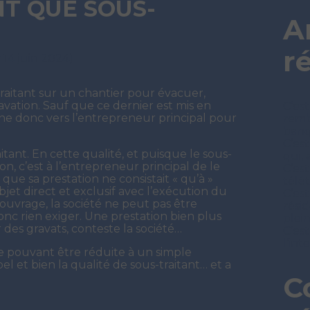
T QUE SOUS-
A
r
r 14 juin 2024)
raitant sur un chantier pour évacuer,
cavation. Sauf que ce dernier est mis en
C’est
ourne donc vers l’entrepreneur principal pour
remb
ban
C’es
itant. En cette qualité, et puisque le sous-
qui, 
ion, c’est à l’entrepreneur principal de le
C’es
e que sa prestation ne consistait « qu’à »
télét
bjet direct et exclusif avec l’exécution du
C’est
’ouvrage, la société ne peut pas être
rési
onc rien exiger. Une prestation bien plus
plei
es gravats, conteste la société…
C’est
l’in
 ne pouvant être réduite à un simple
bel et bien la qualité de sous-traitant… et a
C