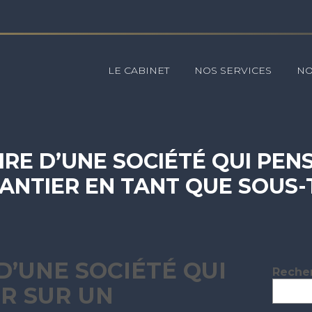
Principal
LE CABINET
NOS SERVICES
NO
OIRE D’UNE SOCIÉTÉ QUI PEN
ANTIER EN TANT QUE SOUS
 D’UNE SOCIÉTÉ QUI
Blog
Reche
sideb
R SUR UN