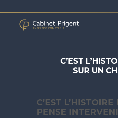
Aller
au
contenu
C’EST L’HIST
SUR UN CH
C’EST L’HISTOIRE
PENSE INTERVENI