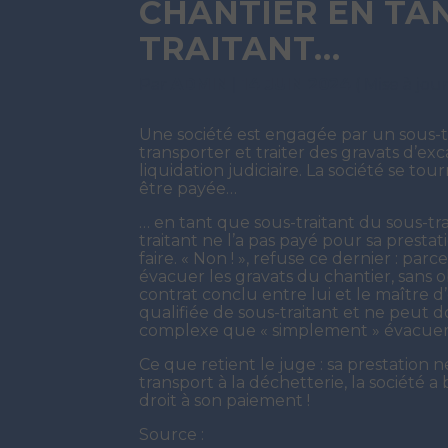
CHANTIER EN TAN
TRAITANT…
Par
ADMIN
|
14 JUIN 2024
( Mise à jou
Une société est engagée par un sous-t
transporter et traiter des gravats d’ex
liquidation judiciaire. La société se t
être payée…
… en tant que sous-traitant du sous-tra
traitant ne l’a pas payé pour sa prestat
faire. « Non ! », refuse ce dernier : parc
évacuer les gravats du chantier, sans o
contrat conclu entre lui et le maître d
qualifiée de sous-traitant et ne peut d
complexe que « simplement » évacuer d
Ce que retient le juge : sa prestation
transport à la déchetterie, la société a 
droit à son paiement !
Source :