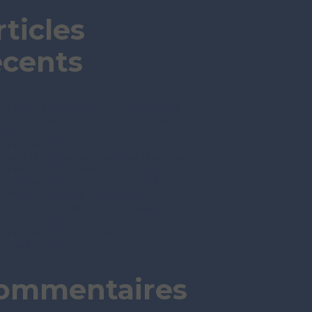
rticles
écents
 l’histoire d’un client qui réclame le
oursement d’un virement à sa
que…
t l’histoire d’un entrepreneur pour
avant l’heure, ce n’est pas l’heure…
t l’histoire d’un employeur pour qui
ravailler loin, c’est aller trop loin…
 l’histoire d’un propriétaire de sa
dence principale… qui pensait
nement l’être…
 l’histoire d’une société pour qui
tention (ne) compte (pas)…
ommentaires