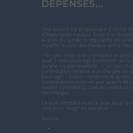
DÉPENSES…
Par
ADMIN
|
1 MARS 2024
( Mise à jou
Une société est propriétaire d’un lot 
d’importants travaux. Suite à la récept
auprès du syndic la régularité de la d
répartit le coût des travaux entre les 
« Un peu trop tard », constate le syndic 
avait 2 mois pour agir à compter de la 
qu’elle n’a pas respecté… « Un peu trop
contestation relative aux charges de co
pour agir. « Exact » confirme le syndic :
contestations relatives aux appels de 
société conteste ici, c’est en réalité la 
ces charges…
Ce que constate aussi le juge pour qui l
mois pour réagir ici, pas plus…
Source :
Arrêt de la Cour de cassation, 