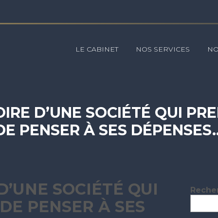
Principal
LE CABINET
NOS SERVICES
NO
TOIRE D’UNE SOCIÉTÉ QUI PR
DE PENSER À SES DÉPENSES
 D’UNE SOCIÉTÉ QUI
Blog
Reche
sideb
DE PENSER À SES