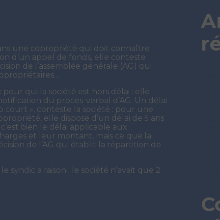
A
r 1 mars 2024)
r
dans une copropriété qui doit connaître
ion d’un appel de fonds, elle conteste
écision de l’assemblée générale (AG) qui
copropriétaires…
C’est
remb
pour qui la société est hors délai : elle
ban
notification du procès-verbal d’AG. Un délai
C’es
 court », conteste la société : pour une
qui, 
propriété, elle dispose d’un délai de 5 ans
C’es
 c’est bien le délai applicable aux
télét
charges et leur montant, mais ce que la
C’est
décision de l’AG qui établit la répartition de
rési
plei
C’est
e syndic a raison : le société n’avait que 2
l’in
C
3e chambre commerciale, du 14 décembre