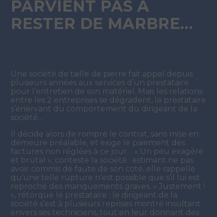
PARVIENT PAS À
RESTER DE MARBRE…
Par
ADMIN
|
23 FÉVRIER 2024
( Mise à jour 23
février 2024)
Une société de taille de pierre fait appel depuis
plusieurs années aux services d’un prestataire
pour l’entretien de son matériel. Mais les relations
entre les 2 entreprises se dégradent, le prestataire
s’énervant du comportement du dirigeant de la
société…
Il décide alors de rompre le contrat, sans mise en
demeure préalable, et exige le paiement des
factures non réglées à ce jour… « Un peu exagéré
et brutal », conteste la société : estimant ne pas
avoir commis de faute de son coté, elle rappelle
qu’une telle rupture n’est possible que s’il lui est
reproché des manquements graves. « Justement !
», rétorque le prestataire : le dirigeant de la
société s’est à plusieurs reprises montré insultant
envers ses techniciens, tout en leur donnant des