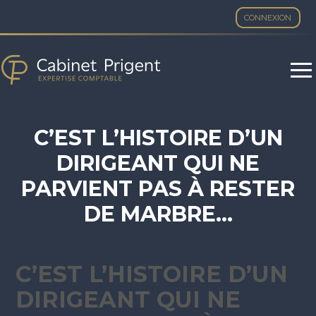
CONNEXION
Aller
au
contenu
C’EST L’HISTOIRE D’UN
DIRIGEANT QUI NE
PARVIENT PAS À RESTER
DE MARBRE…
C’EST L’HISTOIRE D’UN
DIRIGEANT QUI NE