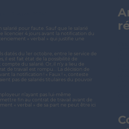
A
 jour 12 janvier 2024)
r
salarié pour faute. Sauf que le salarié
le licencier 4 jours avant la notification du
cenciement « verbal » qui justifie une
C’est
remb
 datés du 1er octobre, entre le service de
ban
il est fait état de la possibilité de
C’es
ompte du salarié. Or, il n’y a lieu de
qui, 
rat de travail est rompu… La décision de
C’es
ant la notification ! « Faux ! », conteste
télét
ent pas de salariés titulaires du pouvoir
C’est
rési
plei
employeur n’ayant pas lui-même
C’est
ettre fin au contrat de travail avant de
l’in
ement « verbal » de sa part ne peut être ici
C