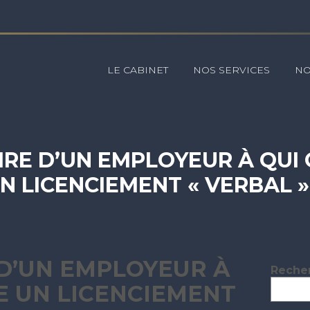
Principal
LE CABINET
NOS SERVICES
NO
OIRE D’UN EMPLOYEUR À QU
N LICENCIEMENT « VERBAL 
E D’UN EMPLOYEUR À
Blog
Reche
sideb
E UN LICENCIEMENT