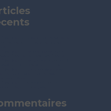
rticles
écents
 l’histoire d’un client qui réclame le
oursement d’un virement à sa
que…
t l’histoire d’un entrepreneur pour
avant l’heure, ce n’est pas l’heure…
t l’histoire d’un employeur pour qui
ravailler loin, c’est aller trop loin…
 l’histoire d’un propriétaire de sa
dence principale… qui pensait
nement l’être…
 l’histoire d’une société pour qui
tention (ne) compte (pas)…
ommentaires