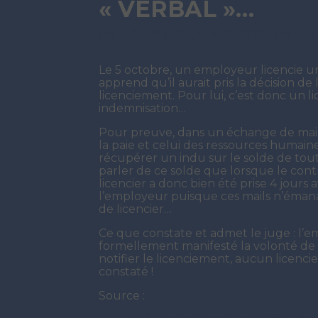
« VERBAL »…
Par
ADMIN
|
12 JANVIER 2024
( Mise à
Le 5 octobre, un employeur licencie un 
apprend qu’il aurait pris la décision de 
licenciement. Pour lui, c’est donc un li
indemnisation…
Pour preuve, dans un échange de mails
la paie et celui des ressources humaines, 
récupérer un indu sur le solde de tout c
parler de ce solde que lorsque le cont
licencier a donc bien été prise 4 jours av
l’employeur puisque ces mails n’émanai
de licencier…
Ce que constate et admet le juge : l’
formellement manifesté la volonté de m
notifier le licenciement, aucun licenci
constaté !
Source :