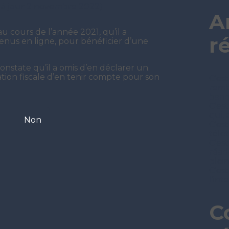
e à jour 2 novembre 2022)
A
au cours de l’année 2021, qu’il a
r
enus en ligne, pour bénéficier d’une
constate qu’il a omis d’en déclarer un.
tion fiscale d’en tenir compte pour son
C’est
remb
ban
C’es
qui, 
Non
C’es
télét
C’est
rési
plei
C’est
l’in
C