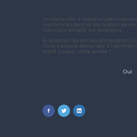
Par
ADMIN
|
2 NOVEMBRE 2022
( Mis
Un particulier a réalisé plusieurs dons 
mentionnés dans sa déclaration de rev
réduction d’impôt sur le revenu.
À réception de son avis d’imposition, il 
Peut-il encore demander à l’administra
impôt à payer cette année ?
Oui
Partager :
FaceBook
Twitter
LinkedIn