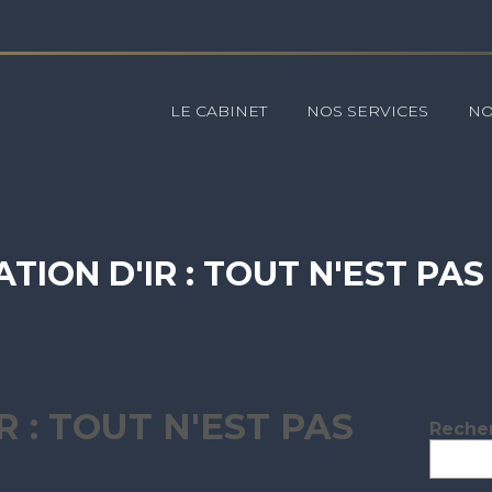
Principal
LE CABINET
NOS SERVICES
NO
TION D'IR : TOUT N'EST PAS
 : TOUT N'EST PAS
Blog
Reche
sideb