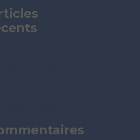
rticles
écents
 l’histoire d’un client qui réclame le
oursement d’un virement à sa
que…
t l’histoire d’un entrepreneur pour
avant l’heure, ce n’est pas l’heure…
t l’histoire d’un employeur pour qui
ravailler loin, c’est aller trop loin…
 l’histoire d’un propriétaire de sa
dence principale… qui pensait
nement l’être…
 l’histoire d’une société pour qui
tention (ne) compte (pas)…
ommentaires