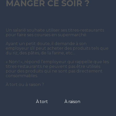
MANGER CE SOIR ?
Par
ADMIN
|
5 OCTOBRE 2022
( Mise à jour 5
octobre 2022)
Un salarié souhaite utiliser ses titres-restaurants
pour faire ses courses en supermarché.
Ayant un petit doute, il demande à son
employeur s’il peut acheter des produits tels que
du riz, des pâtes, de la farine, etc…
« Non ! », répond l’employeur qui rappelle que les
titres-restaurants ne peuvent pas être utilisés
pour des produits qui ne sont pas directement
consommables.
À tort ou à raison ?
À tort
À raison