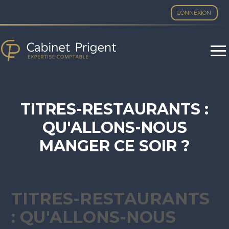
CONNEXION
Aller
au
contenu
TITRES-RESTAURANTS :
QU'ALLONS-NOUS
MANGER CE SOIR ?
TITRES-RESTAURANTS
: QU'ALLONS-NOUS