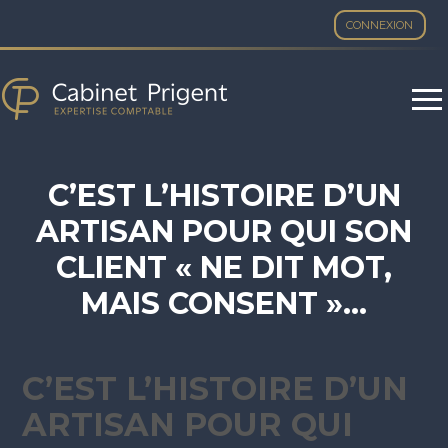
CONNEXION
Aller
au
contenu
C’EST L’HISTOIRE D’UN
ARTISAN POUR QUI SON
CLIENT « NE DIT MOT,
MAIS CONSENT »…
C’EST L’HISTOIRE D’UN
ARTISAN POUR QUI