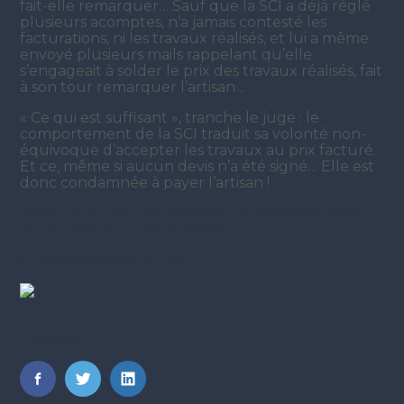
fait-elle remarquer… Sauf que la SCI a déjà réglé
plusieurs acomptes, n’a jamais contesté les
facturations, ni les travaux réalisés, et lui a même
envoyé plusieurs mails rappelant qu’elle
s’engageait à solder le prix des travaux réalisés, fait
à son tour remarquer l’artisan…
« Ce qui est suffisant », tranche le juge : le
comportement de la SCI traduit sa volonté non-
équivoque d’accepter les travaux au prix facturé.
Et ce, même si aucun devis n’a été signé… Elle est
donc condamnée à payer l’artisan !
Arrêt de la Cour de cassation, 3e chambre civile,
du 20 avril 2022, n° 21-11989
La petite histoire du jour
Partager :
FaceBook
Twitter
LinkedIn