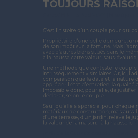
TOUJOURS RAIS
Par
ADMIN
|
13 MAI 2022
( Mise à jour
C’est l’histoire d’un couple pour qui c
Propriétaire d’une belle demeure, un 
de son impôt sur la fortune. Mais l’adm
avec d’autres biens situés dans le même 
à la hausse cette valeur, sous-évaluée
Une méthode que conteste le couple :
intrinsèquement » similaires. Or, ici, 
comparaison que la date et la nature 
apprécier l’état d’entretien, la qualité
Impossible donc, pour elle, de justifie
déclarer, selon le couple…
Sauf qu’elle a apprécié, pour chaque 
matériaux de construction, mais aussi 
d’une terrasse, d’un jardin, relève le j
la valeur de la maison… à la hausse ici !
Arrêt de la Cour de cassation, chambre