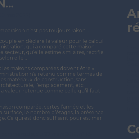
ON…
A
 30 mai 2022)
r
omparaison n’est pas toujours raison…
couple en déclare la valeur pour le calcul
inistration, qui a comparé cette maison
C’est
secteur, qu’elle estime similaires, rectifie
remb
 selon elle…
ban
C’es
 les maisons comparées doivent être «
qui, 
l’administration n’a retenu comme termes de
C’es
des matériaux de construction, sans
télét
 architecturale, l’emplacement, etc.
C’est
r la valeur retenue comme celle qu’il faut
rési
plei
C’est
maison comparée, certes l’année et les
l’in
la surface, le nombre d’étages, la présence
uge. Ce qui est donc suffisant pour estimer
C
 commerciale, du 27 mars 2019, n° 18-