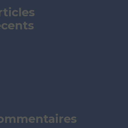
rticles
écents
 l’histoire d’un client qui réclame le
oursement d’un virement à sa
que…
t l’histoire d’un entrepreneur pour
avant l’heure, ce n’est pas l’heure…
t l’histoire d’un employeur pour qui
ravailler loin, c’est aller trop loin…
 l’histoire d’un propriétaire de sa
dence principale… qui pensait
nement l’être…
 l’histoire d’une société pour qui
tention (ne) compte (pas)…
ommentaires