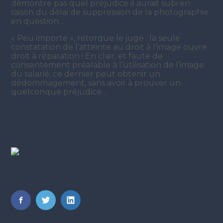
démontre pas quel préjudice il aurait subi en
raison du délai de suppression de la photographie
en question…
« Peu importe », rétorque le juge : la seule
constatation de l’atteinte au droit à l’image ouvre
droit à réparation ! En clair, et faute de
consentement préalable à l’utilisation de l’image
du salarié, ce dernier peut obtenir un
dédommagement, sans avoir à prouver un
quelconque préjudice…
Arrêt de la Cour de cassation, chambre sociale, du
19 janvier 2022, n° 20-12420
La petite histoire du jour
Partager :
FaceBook
Twitter
LinkedIn