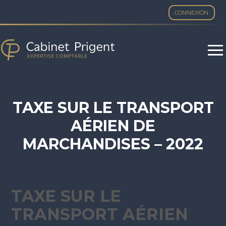
CONNEXION
Aller
au
contenu
TAXE SUR LE TRANSPORT
AÉRIEN DE
MARCHANDISES – 2022
TAXE SUR LE
TRANSPORT AÉRIEN