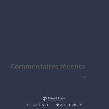
C’est l’histoire d’un client qui réclame le
remboursement d’un virement à sa
banque…
C’est l’histoire d’un entrepreneur pour qui,
avant l’heure, ce n’est pas l’heure…
C’est l’histoire d’un employeur pour qui
télétravailler loin, c’est aller trop loin…
C’est l’histoire d’un propriétaire de sa
résidence principale… qui pensait pleinement
l’être…
C’est l’histoire d’une société pour qui
l’intention (ne) compte (pas)…
Commentaires récents
Un commentateur WordPress
sur
Bonjour tout le monde !
Footer
LE CABINET
NOS SERVICES
Principale