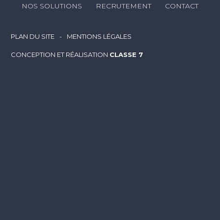
NOS SOLUTIONS
RECRUTEMENT
CONTACT
Footer
PLAN DU SITE
MENTIONS LÉGALES
CONCEPTION ET RÉALISATION
CLASSE 7