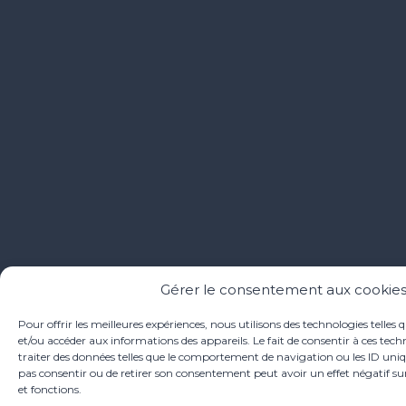
Gérer le consentement aux cookie
Pour offrir les meilleures expériences, nous utilisons des technologies telles 
et/ou accéder aux informations des appareils. Le fait de consentir à ces te
traiter des données telles que le comportement de navigation ou les ID unique
pas consentir ou de retirer son consentement peut avoir un effet négatif sur
et fonctions.