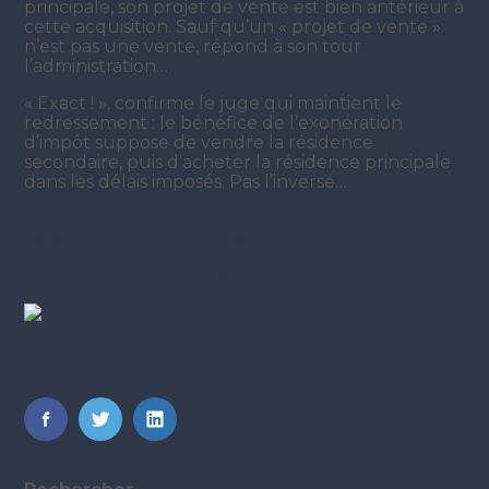
principale, son projet de vente est bien antérieur à
cette acquisition. Sauf qu’un « projet de vente »
n’est pas une vente, répond à son tour
l’administration…
« Exact ! », confirme le juge qui maintient le
redressement : le bénéfice de l’exonération
d’impôt suppose de vendre la résidence
secondaire, puis d’acheter la résidence principale
dans les délais imposés. Pas l’inverse…
Arrêt de la Cour administrative d’appel de Nantes
du 18 février 2019, n°17NT02048
La petite histoire du jour
Partager :
FaceBook
Twitter
LinkedIn