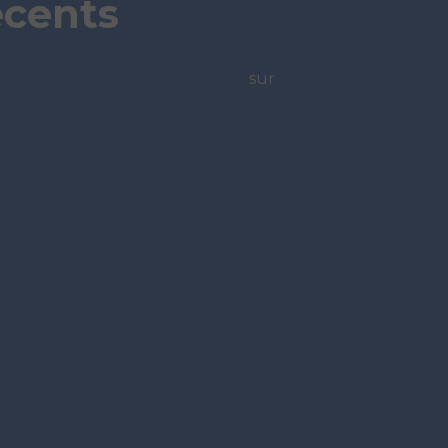
écents
Un commentateur WordPress
sur
Bonjour tout le monde !