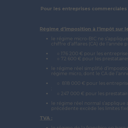
Pour les entreprises commerciales 
Régime d’imposition à l’impôt sur l
le régime micro-BIC ne s’applique
chiffre d’affaires (CA) de l’année 
○ 176 200 € pour les entreprise
○ 72 600 € pour les prestataires 
le régime réel simplifié d’imposit
régime micro, dont le CA de l’anné
○ 818 000 € pour les entrepris
;
○ 247 000 € pour les prestataires
le régime réel normal s’applique 
précédente excède les limites fixé
TVA :
le régime de la franchise en base