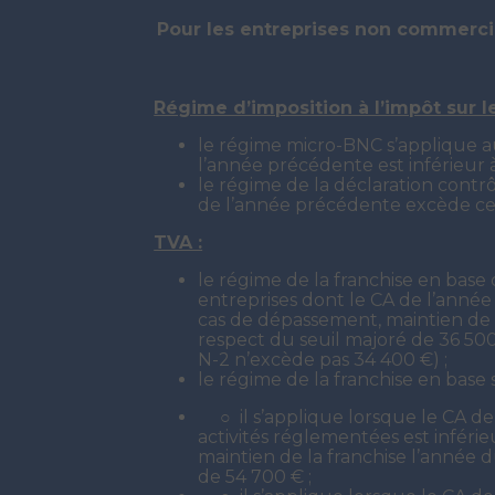
Pour les entreprises non commerci
Régime d’imposition à l’impôt sur l
le régime micro-BNC s’applique au
l’année précédente est inférieur à
le régime de la déclaration contr
de l’année précédente excède ce
TVA :
le régime de la franchise en bas
entreprises dont le CA de l’année
cas de dépassement, maintien de 
respect du seuil majoré de 36 500
N-2 n’excède pas 34 400 €) ;
le régime de la franchise en base 
○ il s’applique lorsque le CA d
activités réglementées est inféri
maintien de la franchise l’année 
de 54 700 € ;