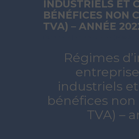
INDUSTRIELS ET
BÉNÉFICES NON 
TVA) – ANNÉE 202
Par
ADMIN
|
23 MARS 2022
( Mise à jo
Régimes d’i
entreprise
industriels 
bénéfices non
TVA) – 