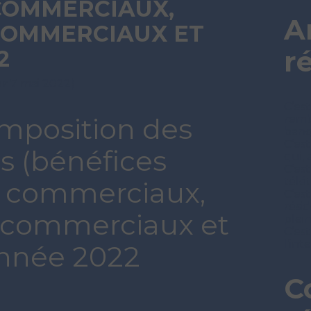
 COMMERCIAUX,
A
COMMERCIAUX ET
r
2
ur 7 mai 2022)
C’est
mposition des
remb
ban
C’es
s (bénéfices
qui, 
C’es
télét
et commerciaux,
C’est
rési
 commerciaux et
plei
C’est
l’in
année 2022
C