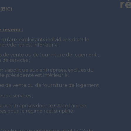
r
(BIC)
e revenu :
 qu’aux exploitants individuels dont le
précédente est inférieur à :
s de vente ou de fourniture de logement ;
de services ;
ion s’applique aux entreprises, exclues du
e précédente est inférieur à :
es de vente ou de fourniture de logement
 de services ;
aux entreprises dont le CA de l’année
es pour le régime réel simplifié.
 s’applique aux entreprises dont le CA de