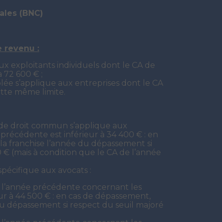
ales (BNC)
e revenu :
x exploitants individuels dont le CA de
 72 600 € ;
ôlée s’applique aux entreprises dont le CA
tte même limite.
e de droit commun s’applique aux
 précédente est inférieur à 34 400 € : en
la franchise l’année du dépassement si
 € (mais à condition que le CA de l’année
spécifique aux avocats :
e l’année précédente concernant les
eur à 44 500 € : en cas de dépassement,
du dépassement si respect du seuil majoré