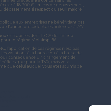
e l’année précédente concernant les
férieur à 18 300 € : en cas de dépassement,
du dépassement si respect du seuil majoré
’applique aux entreprises ne bénéficiant pas
A de l’année précédente est inférieur à 247
aux entreprises dont le CA de l’année
pour le régime réel simplifié.
C, l’application de ces régimes n’est pas
es variations à la hausse ou à la baisse de
oir pour conséquence un changement de
bénéfices que pour la TVA, mais vous
ime que celui auquel vous êtes soumis de
 Impôts
néral des Impôts
s Impôts
mpôts