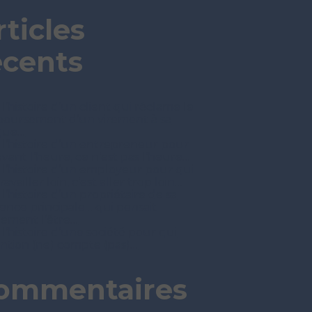
rticles
écents
 l’histoire d’un client qui réclame le
oursement d’un virement à sa
que…
t l’histoire d’un entrepreneur pour
avant l’heure, ce n’est pas l’heure…
t l’histoire d’un employeur pour qui
ravailler loin, c’est aller trop loin…
 l’histoire d’un propriétaire de sa
dence principale… qui pensait
nement l’être…
 l’histoire d’une société pour qui
tention (ne) compte (pas)…
ommentaires