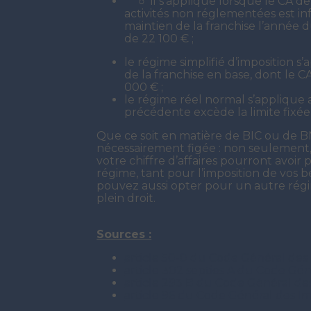
○ il s’applique lorsque le CA d
activités non réglementées est in
maintien de la franchise l’année 
de 22 100 € ;
le régime simplifié d’imposition s
de la franchise en base, dont le C
000 € ;
le régime réel normal s’applique 
précédente excède la limite fixée 
Que ce soit en matière de BIC ou de BN
nécessairement figée : non seulement, l
votre chiffre d’affaires pourront av
régime, tant pour l’imposition de vos 
pouvez aussi opter pour un autre rég
plein droit.
Sources :
article 50-0 du Code Général des
article 302 septies A du Code Gé
article 293 B du Code Général de
article 96 du Code Général des I