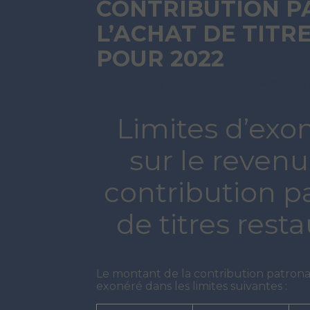
CONTRIBUTION P
L’ACHAT DE TITR
POUR 2022
Par
ADMIN
|
16 MARS 2022
( Mise à jo
Limites d’exo
sur le revenu
contribution pa
de titres rest
Le montant de la contribution patronale
exonéré dans les limites suivantes :