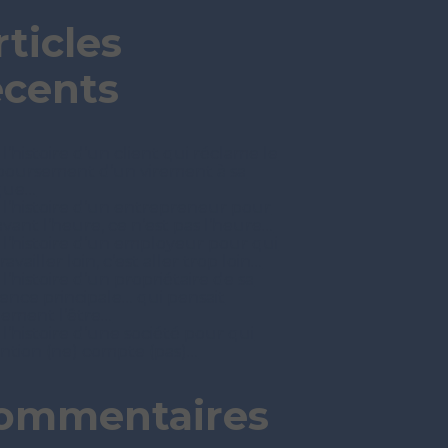
rticles
écents
 l’histoire d’un client qui réclame le
oursement d’un virement à sa
que…
t l’histoire d’un entrepreneur pour
avant l’heure, ce n’est pas l’heure…
t l’histoire d’un employeur pour qui
ravailler loin, c’est aller trop loin…
 l’histoire d’un propriétaire de sa
dence principale… qui pensait
nement l’être…
 l’histoire d’une société pour qui
tention (ne) compte (pas)…
ommentaires