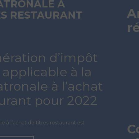
ATRONALE À
A
ES RESTAURANT
r
ur 30 avril 2022)
C’est
nération d’impôt
remb
ban
C’es
 applicable à la
qui, 
C’es
télét
tronale à l’achat
C’est
rési
aurant pour 2022
plei
C’est
l’in
 à l’achat de titres restaurant est
C