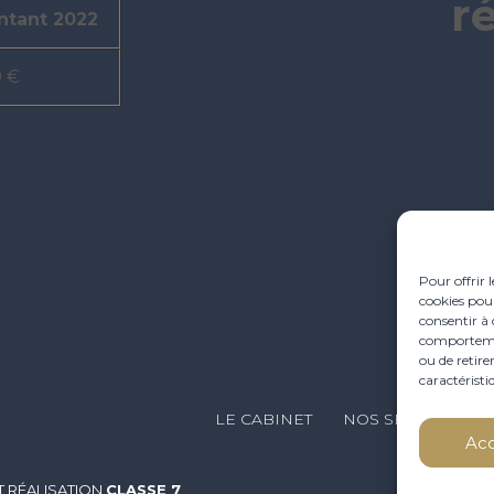
r
ntant 2022
9 €
e/taux-et-baremes/frais-professionnels/les-
Pour offrir 
cookies pour
consentir à 
comportement
ou de retire
caractéristi
Footer
LE CABINET
NOS SERVICES
Principale
Ac
 RÉALISATION
CLASSE 7