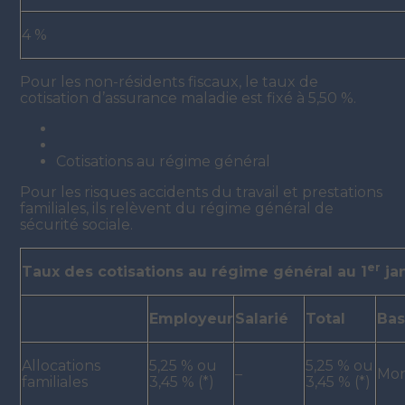
4 %
Pour les non-résidents fiscaux, le taux de
cotisation d’assurance maladie est fixé à 5,50 %.
Cotisations au régime général
Pour les risques accidents du travail et prestations
familiales, ils relèvent du régime général de
sécurité sociale.
er
Taux des cotisations au régime général au 1
ja
Employeur
Salarié
Total
Bas
Allocations
5,25 % ou
5,25 % ou
–
Mon
familiales
3,45 % (*)
3,45 % (*)