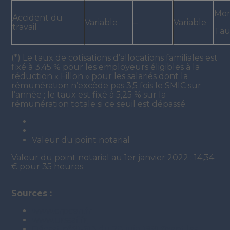
Mon
Accident du
Variable
–
Variable
travail
Tau
(*) Le taux de cotisations d’allocations familiales est
fixé à 3,45 % pour les employeurs éligibles à la
réduction « Fillon » pour les salariés dont la
rémunération n’excède pas 3,5 fois le SMIC sur
l’année ; le taux est fixé à 5,25 % sur la
rémunération totale si ce seuil est dépassé.
Valeur du point notarial
Valeur du point notarial au 1er janvier 2022 : 14,34
€ pour 35 heures.
Sources
:
www.crpcen.fr
www.urssaf.fr
Décret n°91-613 du 28 juin 1991 fixant les