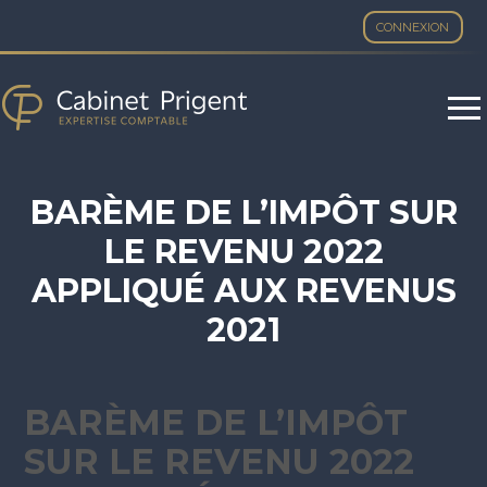
CONNEXION
Aller
au
contenu
BARÈME DE L’IMPÔT SUR
LE REVENU 2022
APPLIQUÉ AUX REVENUS
2021
BARÈME DE L’IMPÔT
SUR LE REVENU 2022