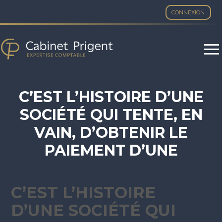
CONNEXION
Aller
au
contenu
C’EST L’HISTOIRE D’UNE
SOCIÉTÉ QUI TENTE, EN
VAIN, D’OBTENIR LE
PAIEMENT D’UNE
FACTURE…
C’EST L’HISTOIRE
D’UNE SOCIÉTÉ QUI