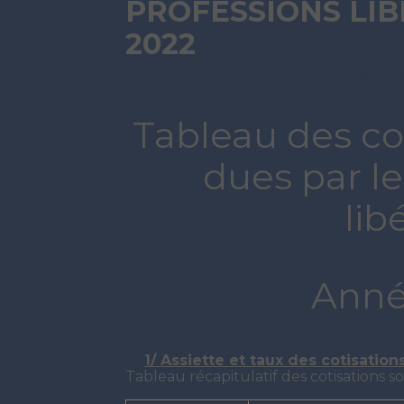
PROFESSIONS LIB
2022
Par
ADMIN
|
2 FÉVRIER 2022
( Mise à 
Tableau des cot
dues par le
lib
Anné
1/ Assiette et taux des cotisation
Tableau récapitulatif des cotisations so