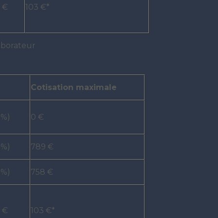
6 €
103 €*
laborateur
Cotisation maximale
 %)
0 €
 %)
789 €
 %)
758 €
6 €
103 €*