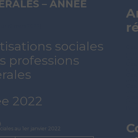
ÉRALES – ANNÉE
A
r
jour 19 mars 2022)
isations sociales
C’est
remb
s professions
ban
C’es
qui, 
érales
C’es
télét
C’est
rési
e 2022
plei
C’est
l’in
s
C
ciales au 1er janvier 2022