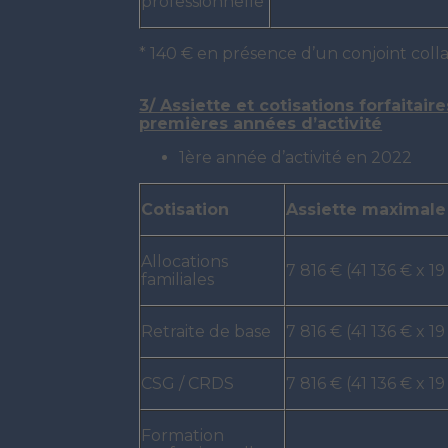
professionnelle
* 140 € en présence d’un conjoint col
3/ Assiette et cotisations forfaitair
premières années d’activité
1ère année d’activité en 2022
Cotisation
Assiette maximale
Allocations
7 816 € (41 136 € x 19
familiales
Retraite de base
7 816 € (41 136 € x 19
CSG / CRDS
7 816 € (41 136 € x 19
Formation