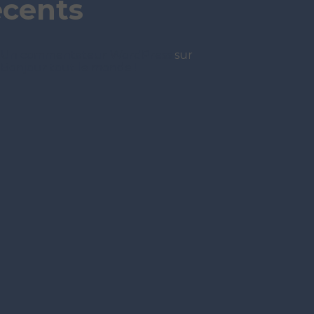
écents
Un commentateur WordPress
sur
Bonjour tout le monde !