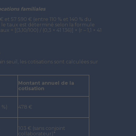
ocations familiales
 et 57 590 € (entre 110 % et 140 % du
, le taux est déterminé selon la formule
x = [(3,10/100) / (0,3 × 41 136)] × (r – 1,1 × 41
s
n seuil, les cotisations sont calculées sur
Montant annuel de la
cotisation
0 %)
478 €
103 € (sans conjoint
€
collaborateur)*