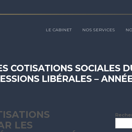
Principal
LE CABINET
NOS SERVICES
NO
S COTISATIONS SOCIALES D
ESSIONS LIBÉRALES – ANNÉE
TISATIONS
Blog
Reche
sideb
AR LES