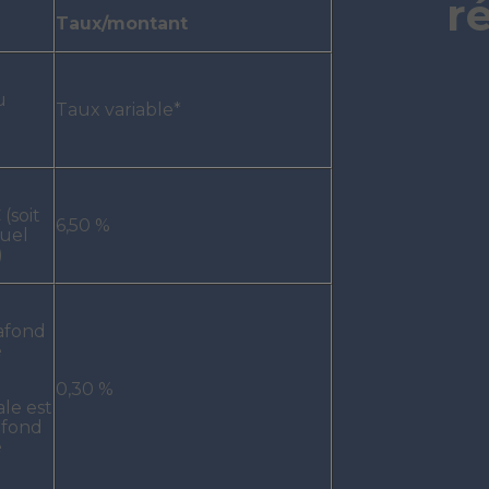
r
Taux/montant
u
Taux variable*
(soit
6,50 %
nuel
)
lafond
é
0,30 %
le est
afond
é