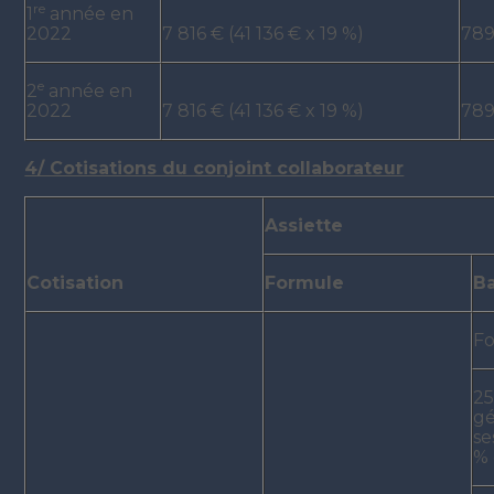
re
1
année en
2022
7 816 € (41 136 € x 19 %)
789
e
2
année en
2022
7 816 € (41 136 € x 19 %)
789
4/ Cotisations du conjoint collaborateur
Assiette
Cotisation
Formule
Ba
Fo
25
gé
se
% 