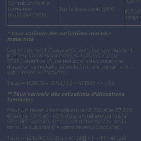
0,25 %
Contribution à la
formation
Sur la base de 41 136 €
(0,34 
professionnelle
conjoi
* Taux variable des cotisations maladie-
maternité
L’agent général d’assurance dont les revenus sont
inférieurs à 110 % du PASS, soit 45 250 € pour
2022, bénéficie d’une réduction de cotisations
d’assurance maladie selon la formule suivante (r =
votre revenu d’activité) :
Taux = [(6,50 % – 1,5 %) / (1,1 × 41 136)] × r + 1,5
** Taux variable des cotisations d’allocations
familiales
Pour un revenu compris entre 45 250 € et 57 590
€ (entre 110 % et 140 % du plafond annuel de la
Sécurité Sociale), le taux est déterminé selon la
formule suivante (r = votre revenu d’activité) :
Taux = [(3,10/100) / (0,3 × 41 136)] × (r – 1,1 × 41 136)