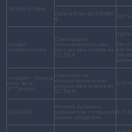
Retraite de base
Dans la limite de 205 680
1,87 %
€
7,66 %
Commission et
(dont 
Retraite
rémunérations brutes
par le
complémentaire
perçues dans la limite de
manda
531 391 €
généra
Commission et
Invalidité – Décès (à
rémunérations brutes
partir de la
0,70 
perçues dans la limite de
ème
2
année)
531 391 €
Montant du revenu
CSG/CRDS
professionnel + cotisations
9,70 
sociales obligatoires