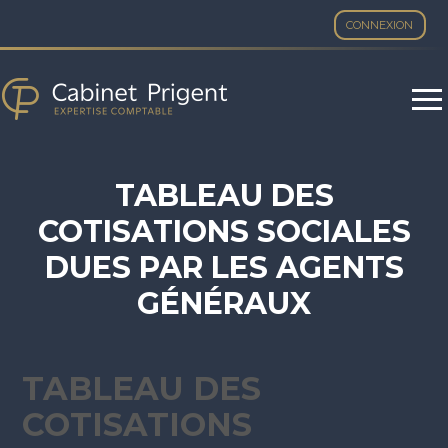
CONNEXION
Aller
au
contenu
TABLEAU DES
COTISATIONS SOCIALES
DUES PAR LES AGENTS
GÉNÉRAUX
D’ASSURANCE – ANNÉE
2022
TABLEAU DES
COTISATIONS