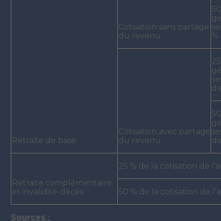
50
gé
Cotisation sans partage
se
du revenu
% 
25
gé
se
de
50
gé
Cotisation avec partage
se
Retraite de base
du revenu
de
25 % de la cotisation de l
Retraite complémentaire
et invalidité-décès
50 % de la cotisation de l
Sources :