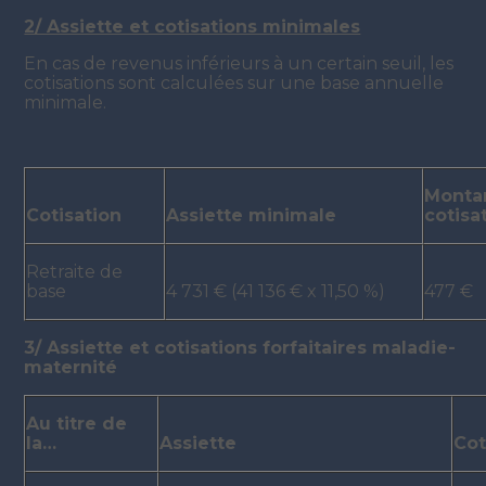
2/ Assiette et cotisations minimales
En cas de revenus inférieurs à un certain seuil, les
cotisations sont calculées sur une base annuelle
minimale.
Montan
Cotisation
Assiette minimale
cotisa
Retraite de
base
4 731 € (41 136 € x 11,50 %)
477 €
3/ Assiette et cotisations forfaitaires maladie-
maternité
Au titre de
la…
Assiette
Cot