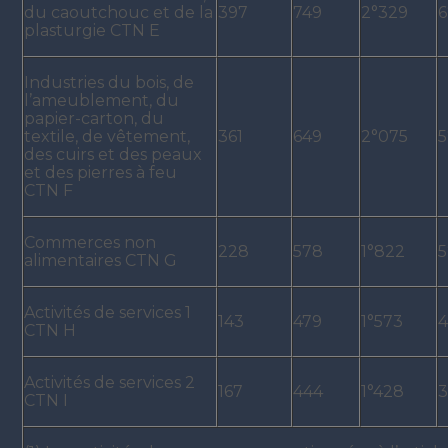
du caoutchouc et de la
397
749
2°329
6
plasturgie CTN E
Industries du bois, de
l’ameublement, du
papier-carton, du
textile, de vêtement,
361
649
2°075
5
des cuirs et des peaux
et des pierres à feu
CTN F
Commerces non
228
578
1°822
5
alimentaires CTN G
Activités de services 1
143
479
1°573
4
CTN H
Activités de services 2
167
444
1°428
3
CTN I