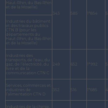
Haut-Rhin, du Bas-Rhin
et de la Moselle)
343
585
1°854
5
Industries du bâtiment
et des travaux publics
CTN B (pour les
départements du
Haut-Rhin, du Bas-Rhin
et de la Moselle)
Industries des
transports, de l’eau, du
gaz, de l’électricité, du
249
652
1°992
5
livre et de la
communication CTN C
Services, commerces et
industries de
352
516
1°685
4
l’alimentation CTN D
Industries de la chimie,