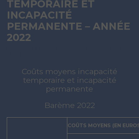
TEMPORAIRE ET
INCAPACITÉ
PERMANENTE – ANNÉE
2022
Par
ADMIN
|
31 JANVIER 2022
( Mise à jour 18 mars
2022)
Coûts moyens incapacité
temporaire et incapacité
permanente
Barème 2022
COÛTS MOYENS (EN EURO