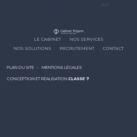
Un commentateur WordPress
sur
Bonjour tout le monde !
Footer
LE CABINET
NOS SERVICES
Principale
NOS SOLUTIONS
RECRUTEMENT
CONTACT
Footer
PLAN DU SITE
MENTIONS LÉGALES
CONCEPTION ET RÉALISATION
CLASSE 7