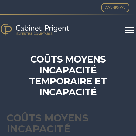
CONNEXION
Aller
au
contenu
COÛTS MOYENS
INCAPACITÉ
TEMPORAIRE ET
INCAPACITÉ
PERMANENTE – ANNÉE
2022
COÛTS MOYENS
INCAPACITÉ