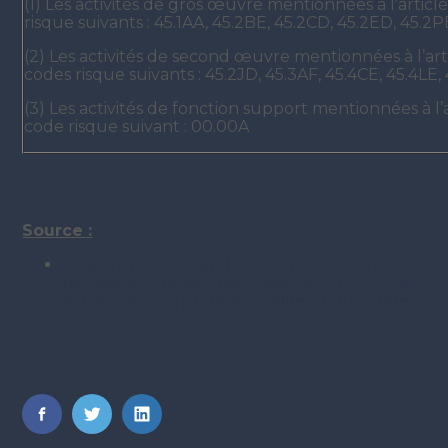
(1) Les activités de gros œuvre mentionnées à l’articl
risque suivants : 45.1AA, 45.2BE, 45.2CD, 45.2ED, 45.2P
(2) Les activités de second œuvre mentionnées à l’arti
codes risque suivants : 45.2JD, 45.3AF, 45.4CE, 45.4LE,
(3) Les activités de fonction support mentionnées à l’a
code risque suivant : 00.00A
Source :
Arrêté du 24 décembre 2021 Relatif à la
tarification des risques d’accidents du travail
et de maladies professionnelles pour l’année
2022
Partager :
FaceBook
Twitter
LinkedIn