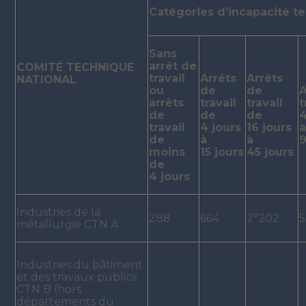
Catégories d’incapacité te
Sans
arrêt de
COMITÉ TECHNIQUE
travail
Arrêts
Arrêts
NATIONAL
ou
de
de
A
arrêts
travail
travail
t
de
de
de
4
travail
4 jours
16 jours
de
à
à
9
moins
15 jours
45 jours
de
4 jours
Industries de la
288
664
2°202
5
métallurgie CTN A
Industries du bâtiment
et des travaux publics
CTN B (hors
départements du