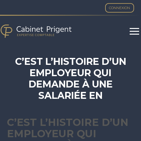
CONNEXION
Aller
au
contenu
C’EST L’HISTOIRE D’UN
EMPLOYEUR QUI
DEMANDE À UNE
SALARIÉE EN
TÉLÉTRAVAIL DE
REVENIR AU BUREAU…
C’EST L’HISTOIRE D’UN
EMPLOYEUR QUI